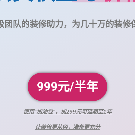
级团队的装修助力，为几十万的装修
999元/半年
使用“加油包”，加299元可延期至1年
让装修更从容，准备更充分